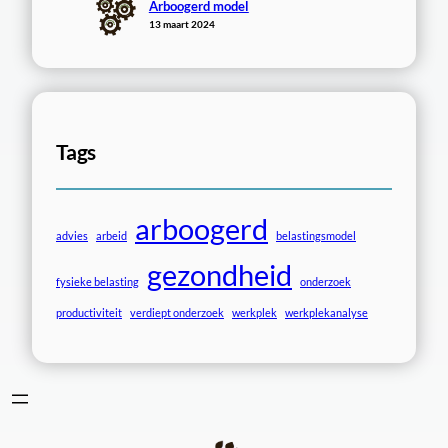
Arboogerd model
13 maart 2024
Tags
arboogerd
advies
arbeid
belastingsmodel
gezondheid
fysieke belasting
onderzoek
productiviteit
verdiept onderzoek
werkplek
werkplekanalyse