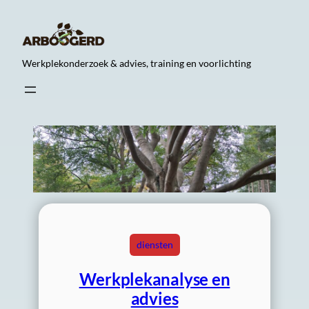
Ga
naar
de
Werkplekonderzoek & advies, training en voorlichting
inhoud
diensten
Werkplekanalyse en
advies